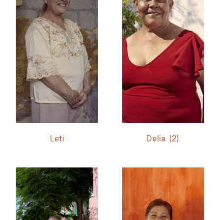
Leti
Delia
(2)