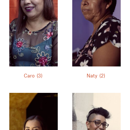
Caro
(3)
Naty
(2)